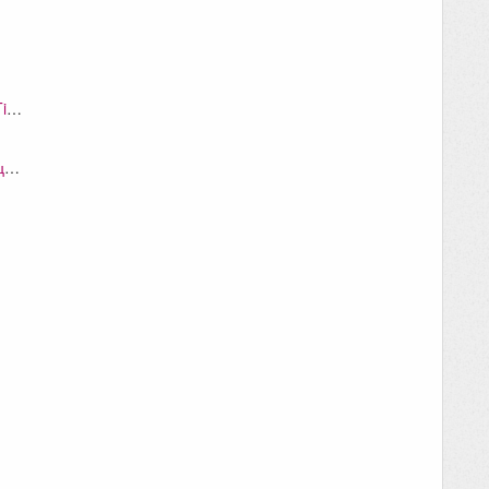
С какъв вид билети може да ми помогне Ticmate?
Чие име да напиша в графата "Информация за клиента"?