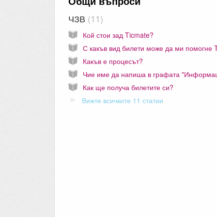
Общи въпроси
ЧЗВ
11
Кой стои зад Ticmate?
Какъв е процесът?
Как ще получа билетите си?
Вижте всичките 11 статии