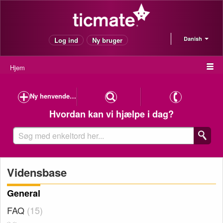
Danish
Log ind
Ny bruger
Hjem
Ny henvendelse
Hvordan kan vi hjælpe i dag?
Vidensbase
General
FAQ
15