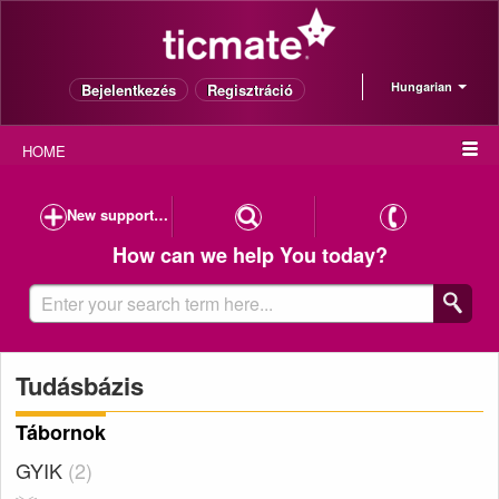
Hungarian
Bejelentkezés
Regisztráció
HOME
New support case
How can we help You today?
Tudásbázis
Tábornok
GYIK
2