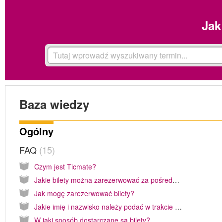
Jak
Baza wiedzy
Ogólny
FAQ
15
Czym jest Ticmate?
Jakie bilety można zarezerwować za pośrednictwem Ticmate?
Jak mogę zarezerwować bilety?
Jakie imię i nazwisko należy podać w trakcie rezerwacji biletu?
W jaki sposób dostarczane są bilety?