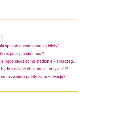
5
aki sposób dostarczane są bilety?
dy rozpoczyna się mecz?
Gdzie będę siedzieć na stadionie – i dlaczego jest to ważne?
 będę siedzieć obok moich przyjaciół?
 cena zawiera opłaty za rezerwację?