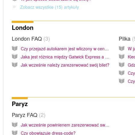
Zobacz wszystkie (15) artykuły
London
London FAQ
3
Pilka
Czy przejazd autokarem jest wliczony w cenę wycieczki Warner Bros. Studio w Londynie z Harrym Potterem?
W j
Jaka jest różnica między Gatwick Express a Gatwick Thameslink?
Kie
Jak wcześnie należy zarezerwować swój bilet?
Czy
Czy
Paryz
Paryz FAQ
2
Jak wcześnie powinienem zarezerwować swój bilet?
Czy obowiązuje dress-code?