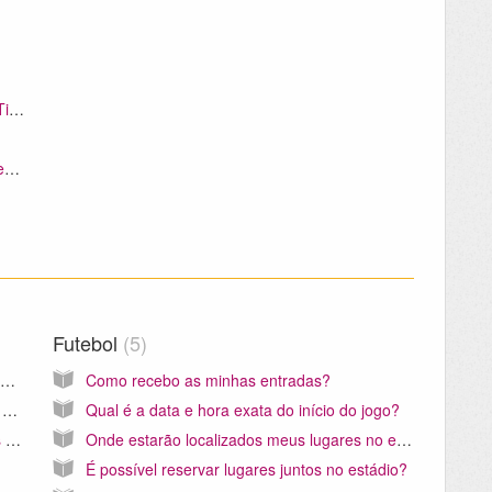
Que tipo de entrada posso comprar com a Ticmate?
Que nome devo inserir no espaço Dados Pessoais?
Futebol
5
O Tour pelos estúdios Warner Bros e Harry Potter inclui transporte?
Como recebo as minhas entradas?
Qual a diferença entre o Gatwick Express e o Gatwick Thameslink/Airport Train?
Qual é a data e hora exata do início do jogo?
Com quanta antecedência devo reservar as minhas entradas?
Onde estarão localizados meus lugares no estádio - e porque isto é tão importante?
É possível reservar lugares juntos no estádio?