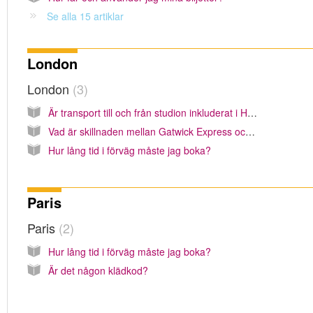
Se alla 15 artiklar
London
London
3
Är transport till och från studion inkluderat i Harry Potter & Warner Bros. Studios tour?
Vad är skillnaden mellan Gatwick Express och Gatwick Airport Train?
Hur lång tid i förväg måste jag boka?
Paris
Paris
2
Hur lång tid i förväg måste jag boka?
Är det någon klädkod?