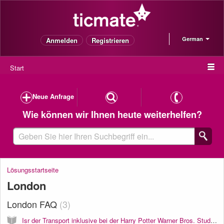
German
Anmelden
Registrieren
Start
Neue Anfrage
Wie können wir Ihnen heute weiterhelfen?
Lösungsstartseite
London
London FAQ
3
Isr der Transport inklusive bei der Harry Potter Warner Bros. Studios Tour?