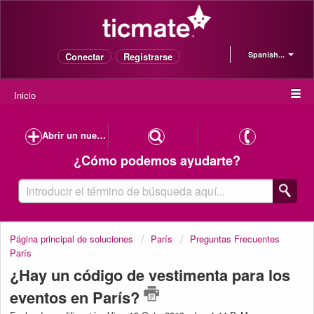
Spanish...
Conectar
Registrarse
Inicio
Abrir un nuevo caso de soporte
¿Cómo podemos ayudarte?
Página principal de soluciones
París
Preguntas Frecuentes
París
¿Hay un código de vestimenta para los
eventos en París?