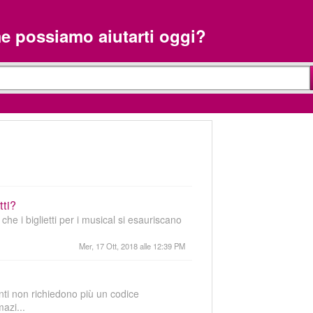
 possiamo aiutarti oggi?
tti?
he i biglietti per i musical si esauriscano
Mer, 17 Ott, 2018 alle 12:39 PM
nti non richiedono più un codice
azi...