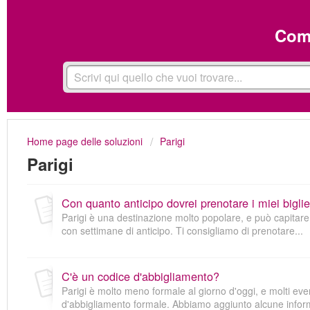
Come
Home page delle soluzioni
Parigi
Parigi
Con quanto anticipo dovrei prenotare i miei biglie
Parigi è una destinazione molto popolare, e può capitare c
con settimane di anticipo. Ti consigliamo di prenotare...
C'è un codice d'abbigliamento?
Parigi è molto meno formale al giorno d'oggi, e molti eve
d'abbigliamento formale. Abbiamo aggiunto alcune inform