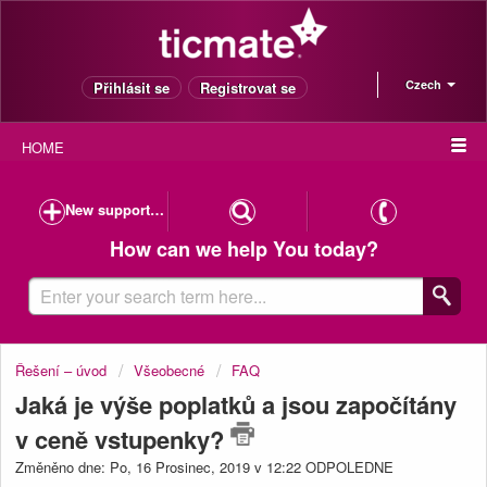
Czech
Přihlásit se
Registrovat se
HOME
New support case
How can we help You today?
Řešení – úvod
Všeobecné
FAQ
Jaká je výše poplatků a jsou započítány
v ceně vstupenky?
Změněno dne: Po, 16 Prosinec, 2019 v 12:22 ODPOLEDNE