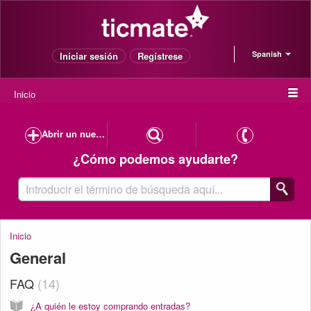
Spanish
Iniciar sesión
Regístrese
Inicio
Abrir un nuevo caso de soporte
¿Cómo podemos ayudarte?
Inicio
General
FAQ
14
¿A quién le estoy comprando entradas?