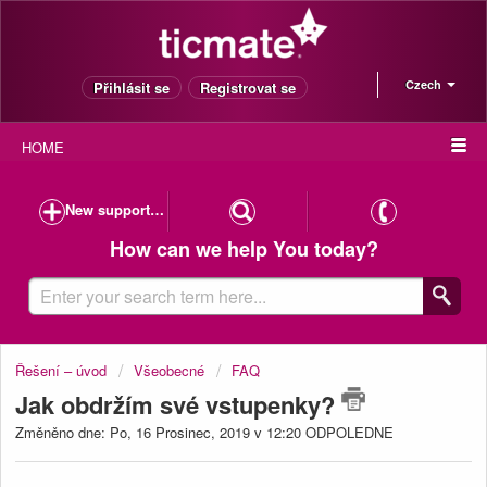
Czech
Přihlásit se
Registrovat se
HOME
New support case
How can we help You today?
Řešení – úvod
Všeobecné
FAQ
Jak obdržím své vstupenky?
Změněno dne: Po, 16 Prosinec, 2019 v 12:20 ODPOLEDNE