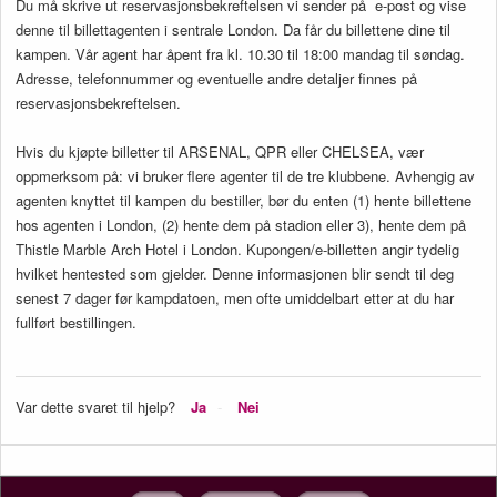
Du må skrive ut reservasjonsbekreftelsen vi sender på e-post og vise
denne til billettagenten i sentrale London. Da får du billettene dine til
kampen. Vår agent har åpent fra kl. 10.30 til 18:00 mandag til søndag.
Adresse, telefonnummer og eventuelle andre detaljer finnes på
reservasjonsbekreftelsen.
Hvis du kjøpte billetter til ARSENAL, QPR eller CHELSEA, vær
oppmerksom på: vi bruker flere agenter til de tre klubbene. Avhengig av
agenten knyttet til kampen du bestiller, bør du enten (1) hente billettene
hos agenten i London, (2) hente dem på stadion eller 3), hente dem på
Thistle Marble Arch Hotel i London. Kupongen/e-billetten angir tydelig
hvilket hentested som gjelder. Denne informasjonen blir sendt til deg
senest 7 dager før kampdatoen, men ofte umiddelbart etter at du har
fullført bestillingen.
Var dette svaret til hjelp?
Ja
Nei